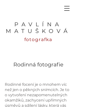
PAVLÍNA
MATUŠKOVÁ
fotografka
Rodinná fotografie
Rodinné focení je o mnohem víc
než jen o pěkných snímcích. Je to
o vytvoření nezapomenutelných
okamžiků, zachycení upřímných
úsměvů a sdílení lásky, která vás