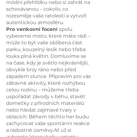
módní přehlídku nebo si zahrát na
schovávanou – cokoliv, co
rozesměje vaše ratolesti a vytvoří
autentickou atmosféru.
Pro venkovní focení
spolu
vybereme místo, které máte rádi –
může to být vaše oblíbená část
parku, kouzelný lesík nebo třeba
louka plná květin. Domluvíme se
na čase, kdy je světlo nejkrásnější,
obvykle brzy ráno nebo před
západem slunce. Připravím pro vás
zábavné aktivity, které rozhýbou
celou rodinu – můžeme třeba
uspořádat závody v běhu, stavět
domečky z přírodních materiálů
nebo hledat zajímavé tvary v
oblacích. Během těchto her budu
zachycovat vaše spontánní reakce
a radostné úsměvy.Ať už si
vyberete kteroukoliv variantu,